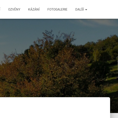
Í
OZVĚNY
KÁZÁNÍ
FOTOGALERIE
DALŠÍ