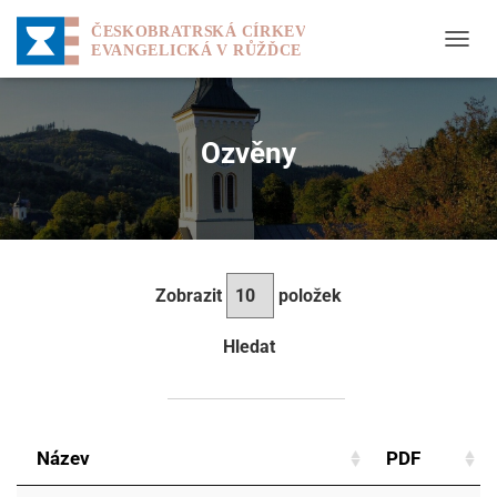
P
Ř
E
P
N
Ozvěny
O
U
T
N
A
V
I
Zobrazit
položek
G
A
Hledat
C
I
Název
PDF