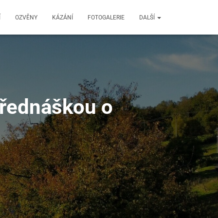
Í
OZVĚNY
KÁZÁNÍ
FOTOGALERIE
DALŠÍ
přednáškou o