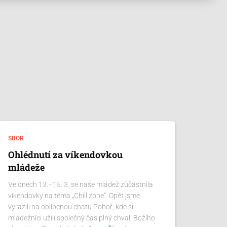
SBOR
Ohlédnutí za víkendovkou
mládeže
Ve dnech 13.–15. 3. se naše mládež zúčastnila
víkendovky na téma „Chill zone“. Opět jsme
vyrazili na oblíbenou chatu Pohoř, kde si
mládežníci užili společný čas plný chval, Božího