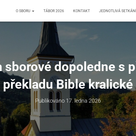
O SBORU
TÁBOR 2026
KONTAKT
JEDNOTLIVÁ SETKÁN
 sborové dopoledne s 
překladu Bible kralické
Publikováno
17. ledna 2026