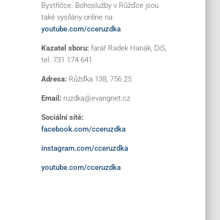
Bystřičce. Bohoslužby v Růžďce jsou
také vysílány online na:
youtube.com/cceruzdka
Kazatel sboru:
farář Radek Hanák, DiS,
tel. 731 174 641
Adresa:
Růžďka 138, 756 25
Email:
ruzdka@evangnet.cz
Sociální sítě:
facebook.com/cceruzdka
instagram.com/cceruzdka
youtube.com/cceruzdka