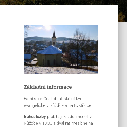
Základní informace
Farní sbor Českobratrské církve
evangelické v Růžďce a na Bystřičce
Bohoslužby
probíhají každou neděli v
Růžďce v 10:00 a dvakrát měsíčně na