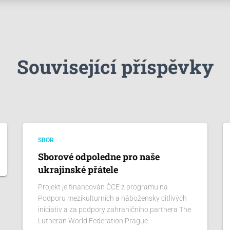
Související příspěvky
SBOR
Sborové odpoledne pro naše
ukrajinské přátele
Projekt je financován ČCE z programu na
Podporu mezikulturních a nábožensky citlivých
iniciativ a za podpory zahraničního partnera The
Lutheran World Federation Prague.